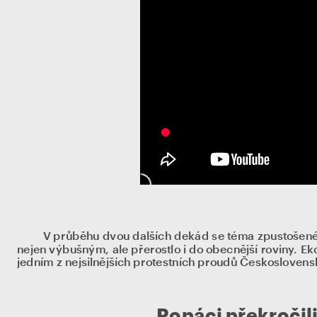
V průběhu dvou dalších dekád se téma zpustošené 
nejen výbušným, ale přerostlo i do obecnější roviny. Eko
jedním z nejsilnějších protestních proudů Českoslovens
Ropáci překročili