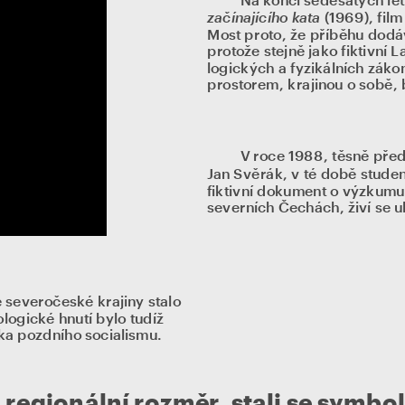
Na konci šedesátých let
začínajícího kata
 (1969), fil
Most proto, že příběhu dodáv
protože stejně jako fiktivní 
logických a fyzikálních zákon
prostorem, krajinou o sobě, 
V roce 1988, těsně před
Jan Svěrák, v té době studen
fiktivní dokument o výzkumu (
severních Čechách, živí se u
severočeské krajiny stalo 
logické hnutí bylo tudíž 
ka pozdního socialismu. 
 regionální rozměr, stali se symbole