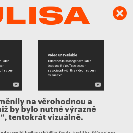
LISA
měnily na věrohodnou a 
iž by bylo nutné výrazně 
, tentokrát vizuálně. 
Případ pro 