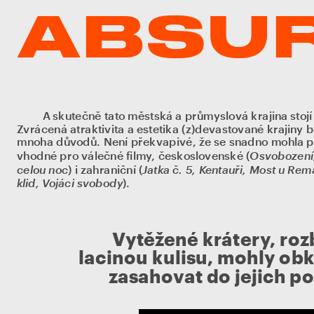
ABSUR
A skutečně tato městská a průmyslová krajina stojí i 
Zvrácená atraktivita a estetika (z)devastované krajiny by
mnoha důvodů. Není překvapivé, že se snadno mohla pr
Osvobození,
vhodné pro válečné filmy, československé (
celou noc
Jatka č. 5, Kentauři, Most u Rem
) i zahraniční (
klid, Vojáci svobody
).
Vytěžené krátery, ro
lacinou kulisu, mohly obk
zasahovat do jejich po