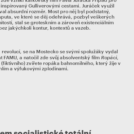
 zde vznikl kafkovský film Pavla Juráčka 
m inspirovaný Gulliverovými cestami. Juráček využil 
al absurdní rozměr. Most pro něj byl podstatný, 
Laputa, ve které se děj odehrává, pozbyl veškerých 
itostí, stal se groteskním a zároveň existenciálním 
bez jakýchkoli kontur, kontextů a vazeb.
 revolucí, se na Mostecko se svými spolužáky vydal 
Ropáci
t FAMU, a natočil zde svůj absolventský film 
, 
fiktivního) zvířete ropáka bahnomilného, který žije v 
hlím a výfukovými zplodinami. 
m socialistické totální 