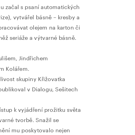
u začal s psaní automatických 
ze), vytvářel básně – kresby a 
pracovávat olejem na karton či 
něž seriáže a výtvarné básně. 
lišem, Jindřichem 
m Kolářem. 
livost skupiny Křižovatka 
ublikoval v Dialogu, Sešitech 
stup k vyjádření prožitku světa 
tvarné tvorbě. Snažil se 
mění mu poskytovalo nejen 