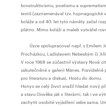
konstruktivismu, poetismu a suprematism
textů (zaznamenával tzv. hypnagogické vi
koláže a od 40. let tyto náměty začal roz
plátno. Mimo koláží a maleb vytvářel rov
Úzce spolupracoval např. s Emilem Ju
Procházkou, Ladislavem Nebeským či Jiří
V roce 1968 se zúčastnil výstavy Nová cit
uskutečněné v galerii Mánes. Pravidelně p
pro literaturu a diskusi, Hostu do domu. 
Honys se celý život snažil hledat nový pří
a stavu člověka jak v literární, tak i ve vý
zachytit osobité vyjádření sebe sama. U