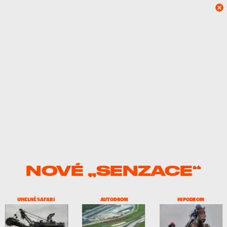
NOVÉ 
„
SENZACE“
UHELNÉ SAFARI
AUTODROM
HIPODROM