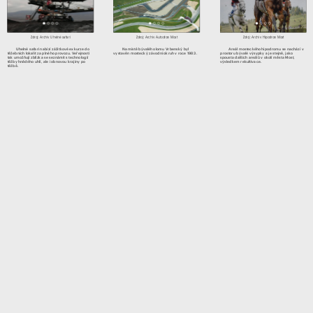
Zdroj: Archiv Uhelné safari
Zdroj: Archiv Autodrom Most
Zdroj: Archiv Hipodrom Most
Uhelné safari nabízí zážitkové exkurze do 
Na místě bývalého lomu Vrbenský byl 
Areál mosteckého hipodromu se nachází v 
těžebních lokalit za plného provozu. Veřejnosti 
vystavěn mostecký závodní okruh v roce 1983. 
prostoru bývalé výsypky a je stejně, jako 
tak umožňují zblízka se seznámit s technologií 
spousta dalších areálů v okolí města Most, 
těžby hnědého uhlí, ale i obnovou krajiny po 
výsledkem rekultivace.
těžbě.