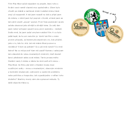
Film Přes Most začal nápadem na projekt, který toho s 
finální verzí neměl vlastně moc společného. Cílem bylo 
chodit po městě a nechávat místní natáčet místa, která 
Vezmi si mě
znají už nazpaměť. A tak jsem nasedl na vlak a přijel jsem 
do města, v němž jsem byl poprvé v životě, a které jsem se 
tak zatím snažil „pouze“ poznat. První fáze poznávání se ale 
začala ukazovat jako silnější a silnější téma. Za celý den 
jsem nebyl schopen opustit svou první zastávku – nádraží. 
Došlo mně, že jsem začal omylem natáčet film. A co bylo 
ještě lepší, že ho ani netočím já. Vznikl tak film o mém 
prvním příjezdu, ve kterém jde stejně tak o to, kdo přijíždí, 
jako o to, kdo ho vítá. Jak mě město Most pozve na 
návštěvu? S kým se potkám? Co a jak mně natočí? Co mně 
řekne? Na co mě pozve? Kam mě usadí? Kameru i sebe jsem 
tak odevzdal do rukou mosteckých místních, kteří dostali 
šanci představit sebe a své město. Tento proces mého 
hledání cesty k městu a města ke mně vedl až k názvu – 
Přes Most. Ve filmu jde totiž o hledání mostu mezi 
rozdílnými světy – mnou a mosteckými, obecným míněním 
a konkrétní zkušeností, světovými a osobními problémy 
nebo politikou a hospodou. Jak vypadá jedno v reflexi toho 
druhého? Všechny mosty vám ale vypisovat nebudu. Ty 
další objevíte třeba vy.